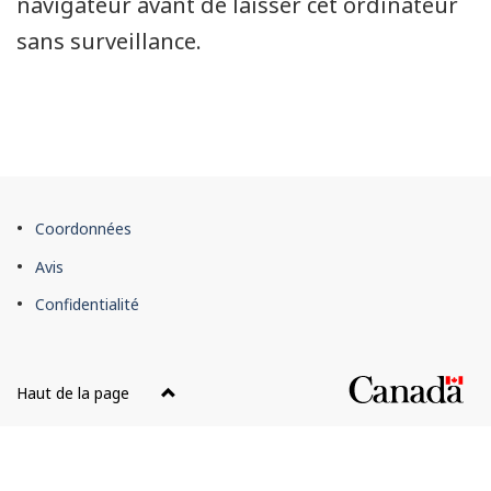
navigateur avant de laisser cet ordinateur
sans surveillance.
À
Coordonnées
propos
Avis
de
Confidentialité
cette
application
Web
Haut de la page